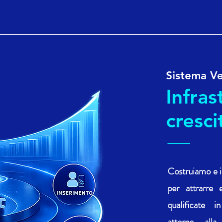
Sistema Ve
Infras
cresc
Costruiamo e 
per attrarre 
qualificate i
attorno all