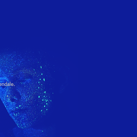
endale.
+3M