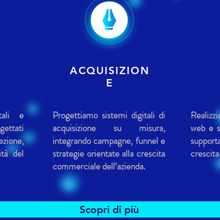
ACQUISIZION
E
tali e
Progettiamo sistemi digitali di
Realizzi
gettati
acquisizione su misura,
web e si
ione,
integrando campagne, funnel e
support
ità del
strategie orientate alla crescita
crescita
commerciale dell’azienda.
Scopri di più