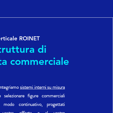
rticale ROINET
truttura di
ita commerciale
integriamo
sistemi interni su misura
e selezionare figure commerciali
n modo continuativo, progettati
a vostra offerta e al vostro